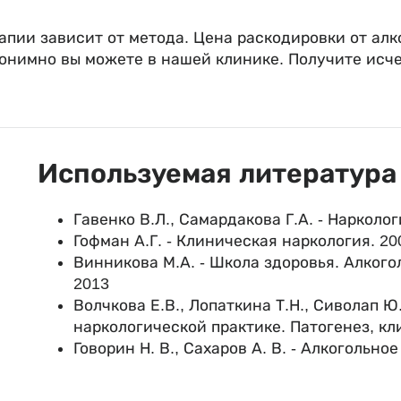
пии зависит от метода. Цена раскодировки от алк
анонимно вы можете в нашей клинике. Получите и
Используемая литература
Гавенко В.Л., Самардакова Г.А. - Нарколо
Гофман А.Г. - Клиническая наркология. 20
Винникова М.А. - Школа здоровья. Алкого
2013
Волчкова Е.В., Лопаткина Т.Н., Сиволап Ю
наркологической практике. Патогенез, кл
Говорин Н. В., Сахаров А. В. - Алкогольн