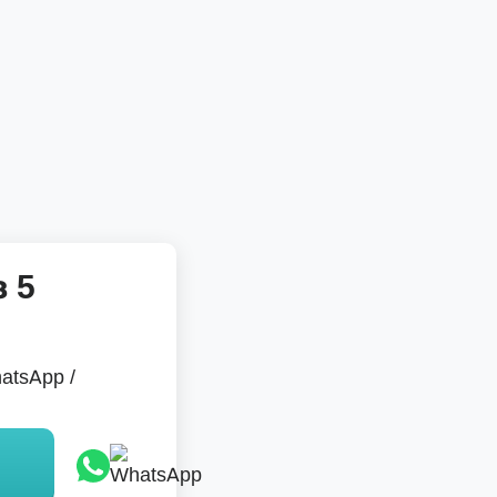
 5
atsApp /