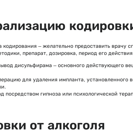
рализацию кодировк
 кодирования – желательно предоставить врачу сп
тодики, препарат, дозировка, период его действи
ывод дисульфирама – основного действующего вещ
перацию для удаления импланта, установленного в
ки.
од посредством гипноза или психологической тера
овки от алкоголя