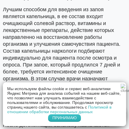
Лучшим способом для введения из запоя
является капельница, в ее состав входит
очищающий солевой раствор, витамины и
лекарственные препараты, действие которых
направленно на восстановление работы
организма и улучшения самочувствия пациента.
Состав капельницы наркологи подбирают
индивидуально для пациента после осмотра и
опроса. При запое, который продлился 7 дней и
более, требуется интенсивное очищение
организма. В этом случае врачи назначают
комплекс из трех капельниц, содержащих
Мы используем файлы cookie и сервис веб-аналитики
медикаменты, подавляющие тягу к спиртному, а
Яндекс Метрика для анализа событий на нашем веб-сайте,
что позволяет нам улучшать взаимодействие с
также нормализующие работу нервной системы.
пользователями и обслуживание. Продолжая просмотр
Как правило, уже после первой капельницы
страниц нашего сайта, вы соглашаетесь с
Политикой в
отношении обработки персональных данных
большой чувствует себя гораздо лучше.
Напишите нам в Whatsapp
ПРИНИМАЮ
После детоксикации больному назначаются